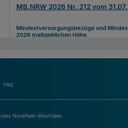
MB.NRW 2026 Nr. 212 vom 31.07
Mindestversorgungsbezüge und Mindesth
2026 maßgeblichen Höhe
Ausfertigungsdatum
22.07.2026
MB.NRW 2026 Nr. 211 vom 31.07
FAQ
Richtlinie zur Durchführung des Förder
Digital (MID)“ zum Teilprogramm MID-Di
andes Nordrhein-Westfalen
Ausfertigungsdatum
29.11.2026
A