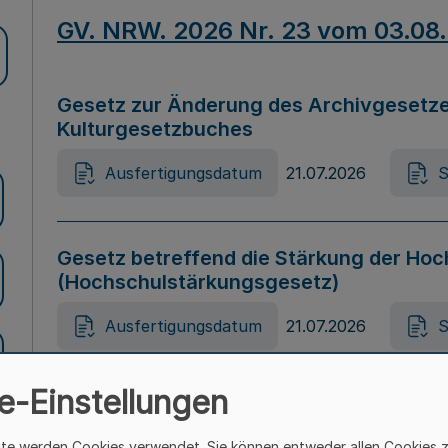
GV. NRW. 2026 Nr. 23 vom 03.08
Gesetz zur Änderung des Archivgesetze
Kulturgesetzbuches
Ausfertigungsdatum
21.07.2026
S
Gesetz betreffend die Stärkung der Hoc
(Hochschulstärkungsgesetz)
Ausfertigungsdatum
21.07.2026
S
e-Einstellungen
Gesetz zur Vermeidung von Diskriminier
(Landesantidiskriminierungsgesetz – 
ite werden Cookies verwendet. Sie können entweder allen Cookies 