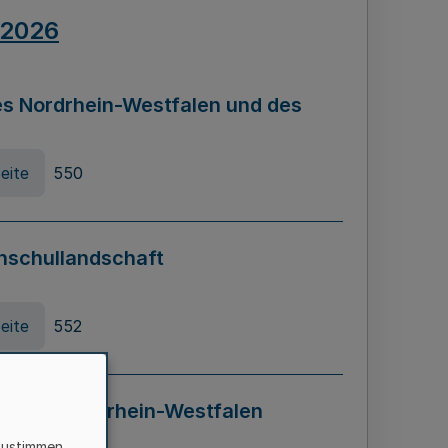
.2026
s Nordrhein-Westfalen und des
eite
550
hschullandschaft
eite
552
ung in Nordrhein-Westfalen
LADG NRW)
zustimmen,