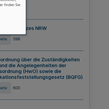
er finden Sie
eite
595
ospiel Gesetzes NRW
eite
598
ordnung über die Zuständigkeiten
und die Angelegenheiten der
sordnung (HwO) sowie die
ikationsfeststellungsgesetz (BQFG)
eite
600