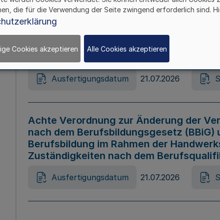
hen, die für die Verwendung der Seite zwingend erforderlich sind. Hi
Ausfertigungsdatum
21.07.2026
S
hutzerklärung
ige Cookies akzeptieren
Alle Cookies akzeptieren
Gesetz zur Änderung des Online-Casin
Ausfertigungsdatum
21.07.2026
S
Achte Verordnung zur Änderung der Ver
nach dem Berufsbildungsgesetz (BBiG) 
Berufsbildung im Rahmen der Handwerk
Zuständigkeiten nach dem Berufsqualif
Ausfertigungsdatum
21.07.2026
S