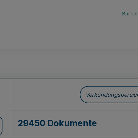
Barrier
ch
Verkündungsbereich 
29450 Dokumente