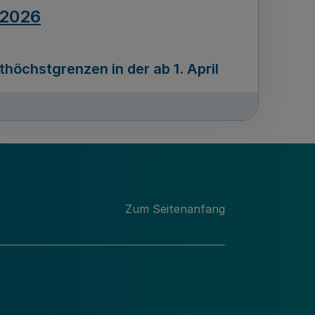
.2026
öchstgrenzen in der ab 1. April
Ausgabennummer
212
.2026
Zum Seitenanfang
programms „Mittelstand Innovativ &
gitale Prozesse
usgabennummer
211