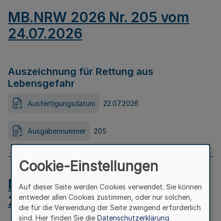
MB.NRW 2026 Nr. 205 vom
24.07.2026
Auszeichnung für Rettung aus
Lebensgefahr
Ausfertigungsdatum
22.07.2026
Ausgabennummer
205
Cookie-Einstellungen
MB.NRW 2026 Nr. 204 vom
Auf dieser Seite werden Cookies verwendet. Sie können
24.07.2026
entweder allen Cookies zustimmen, oder nur solchen,
die für die Verwendung der Seite zwingend erforderlich
sind. Hier finden Sie die
Datenschutzerklärung