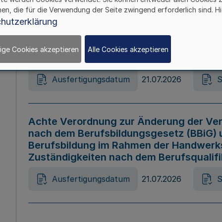
hen, die für die Verwendung der Seite zwingend erforderlich sind. Hi
Ausfertigungsdatum
21.07.2026
S
hutzerklärung
ige Cookies akzeptieren
Alle Cookies akzeptieren
Gesetz zur Änderung des Online-Casin
Ausfertigungsdatum
21.07.2026
S
Achte Verordnung zur Änderung der Ver
nach dem Berufsbildungsgesetz (BBiG) 
Berufsbildung im Rahmen der Handwerk
Zuständigkeiten nach dem Berufsqualif
Ausfertigungsdatum
21.07.2026
S