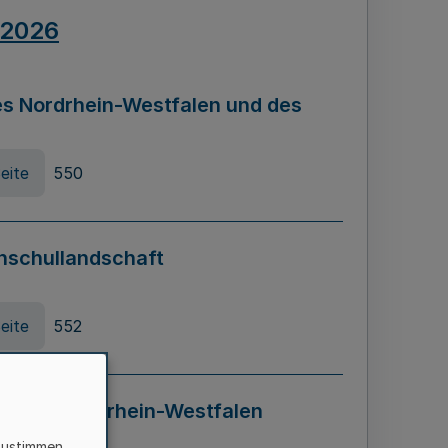
.2026
s Nordrhein-Westfalen und des
eite
550
hschullandschaft
eite
552
ung in Nordrhein-Westfalen
LADG NRW)
zustimmen,