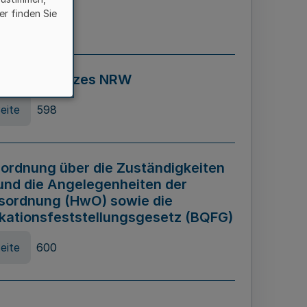
er finden Sie
eite
595
ospiel Gesetzes NRW
eite
598
ordnung über die Zuständigkeiten
und die Angelegenheiten der
sordnung (HwO) sowie die
ikationsfeststellungsgesetz (BQFG)
eite
600