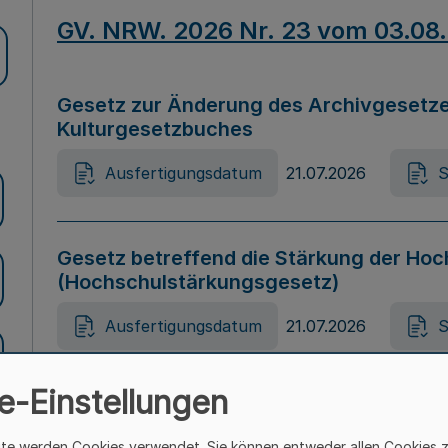
GV. NRW. 2026 Nr. 23 vom 03.08
Gesetz zur Änderung des Archivgesetze
Kulturgesetzbuches
Ausfertigungsdatum
21.07.2026
S
Gesetz betreffend die Stärkung der Hoc
(Hochschulstärkungsgesetz)
Ausfertigungsdatum
21.07.2026
S
e-Einstellungen
Gesetz zur Vermeidung von Diskriminier
(Landesantidiskriminierungsgesetz – 
ite werden Cookies verwendet. Sie können entweder allen Cookies 