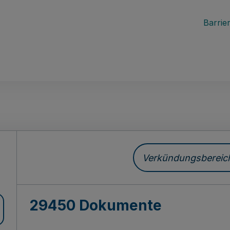
Barrier
ch
Verkündungsbereich 
29450 Dokumente