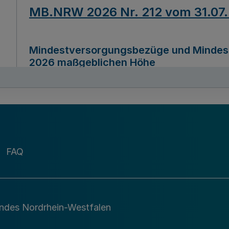
MB.NRW 2026 Nr. 212 vom 31.07
Mindestversorgungsbezüge und Mindesth
2026 maßgeblichen Höhe
Ausfertigungsdatum
22.07.2026
MB.NRW 2026 Nr. 211 vom 31.07
FAQ
Richtlinie zur Durchführung des Förder
Digital (MID)“ zum Teilprogramm MID-Di
andes Nordrhein-Westfalen
Ausfertigungsdatum
29.11.2026
A