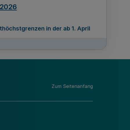
.2026
öchstgrenzen in der ab 1. April
Ausgabennummer
212
.2026
Zum Seitenanfang
programms „Mittelstand Innovativ &
gitale Prozesse
usgabennummer
211