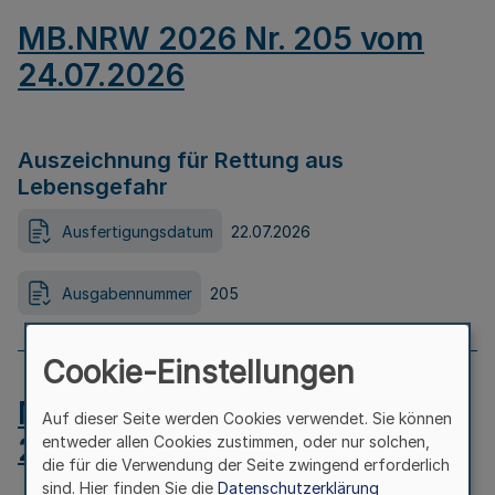
MB.NRW 2026 Nr. 205 vom
24.07.2026
Auszeichnung für Rettung aus
Lebensgefahr
Ausfertigungsdatum
22.07.2026
Ausgabennummer
205
Cookie-Einstellungen
MB.NRW 2026 Nr. 204 vom
Auf dieser Seite werden Cookies verwendet. Sie können
24.07.2026
entweder allen Cookies zustimmen, oder nur solchen,
die für die Verwendung der Seite zwingend erforderlich
sind. Hier finden Sie die
Datenschutzerklärung