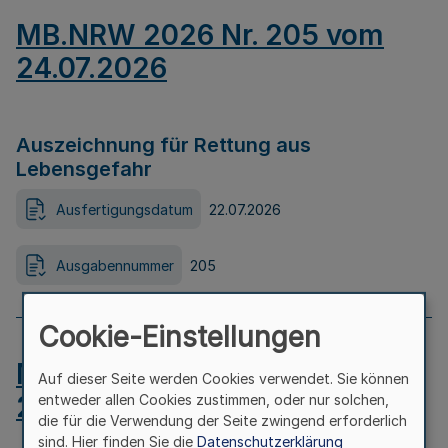
MB.NRW 2026 Nr. 205 vom
24.07.2026
Auszeichnung für Rettung aus
Lebensgefahr
Ausfertigungsdatum
22.07.2026
Ausgabennummer
205
Cookie-Einstellungen
MB.NRW 2026 Nr. 204 vom
Auf dieser Seite werden Cookies verwendet. Sie können
24.07.2026
entweder allen Cookies zustimmen, oder nur solchen,
die für die Verwendung der Seite zwingend erforderlich
sind. Hier finden Sie die
Datenschutzerklärung