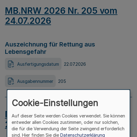
MB.NRW 2026 Nr. 205 vom
24.07.2026
Auszeichnung für Rettung aus
Lebensgefahr
Ausfertigungsdatum
22.07.2026
Ausgabennummer
205
Cookie-Einstellungen
MB.NRW 2026 Nr. 204 vom
Auf dieser Seite werden Cookies verwendet. Sie können
24.07.2026
entweder allen Cookies zustimmen, oder nur solchen,
die für die Verwendung der Seite zwingend erforderlich
sind. Hier finden Sie die
Datenschutzerklärung