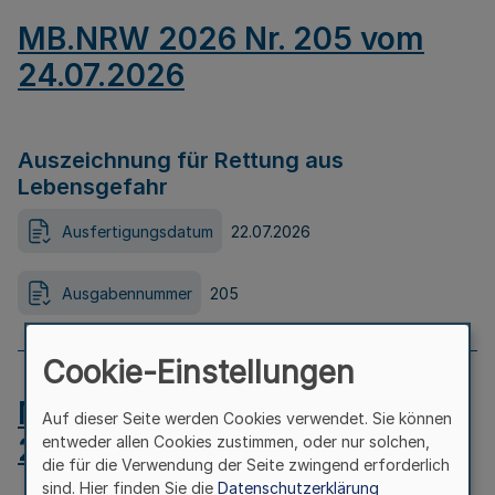
MB.NRW 2026 Nr. 205 vom
24.07.2026
Auszeichnung für Rettung aus
Lebensgefahr
Ausfertigungsdatum
22.07.2026
Ausgabennummer
205
Cookie-Einstellungen
MB.NRW 2026 Nr. 204 vom
Auf dieser Seite werden Cookies verwendet. Sie können
24.07.2026
entweder allen Cookies zustimmen, oder nur solchen,
die für die Verwendung der Seite zwingend erforderlich
sind. Hier finden Sie die
Datenschutzerklärung