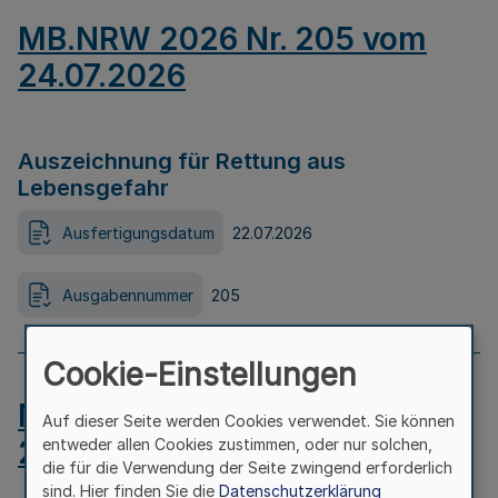
MB.NRW 2026 Nr. 205 vom
24.07.2026
Auszeichnung für Rettung aus
Lebensgefahr
Ausfertigungsdatum
22.07.2026
Ausgabennummer
205
Cookie-Einstellungen
MB.NRW 2026 Nr. 204 vom
Auf dieser Seite werden Cookies verwendet. Sie können
24.07.2026
entweder allen Cookies zustimmen, oder nur solchen,
die für die Verwendung der Seite zwingend erforderlich
sind. Hier finden Sie die
Datenschutzerklärung