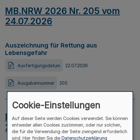
MB.NRW 2026 Nr. 205 vom
24.07.2026
Auszeichnung für Rettung aus
Lebensgefahr
Ausfertigungsdatum
22.07.2026
Ausgabennummer
205
Cookie-Einstellungen
MB.NRW 2026 Nr. 204 vom
Auf dieser Seite werden Cookies verwendet. Sie können
24.07.2026
entweder allen Cookies zustimmen, oder nur solchen,
die für die Verwendung der Seite zwingend erforderlich
sind. Hier finden Sie die
Datenschutzerklärung