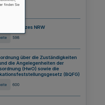
er finden Sie
eite
595
ospiel Gesetzes NRW
eite
598
ordnung über die Zuständigkeiten
und die Angelegenheiten der
sordnung (HwO) sowie die
ikationsfeststellungsgesetz (BQFG)
eite
600