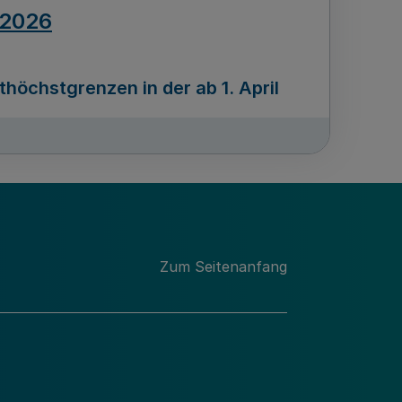
.2026
öchstgrenzen in der ab 1. April
Ausgabennummer
212
.2026
Zum Seitenanfang
programms „Mittelstand Innovativ &
gitale Prozesse
usgabennummer
211