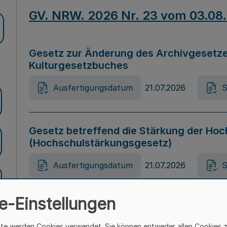
GV. NRW. 2026 Nr. 23 vom 03.08
Gesetz zur Änderung des Archivgesetze
Kulturgesetzbuches
Ausfertigungsdatum
21.07.2026
S
Gesetz betreffend die Stärkung der Hoc
(Hochschulstärkungsgesetz)
Ausfertigungsdatum
21.07.2026
S
e-Einstellungen
Gesetz zur Vermeidung von Diskriminier
(Landesantidiskriminierungsgesetz – 
ite werden Cookies verwendet. Sie können entweder allen Cookies 