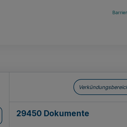
Barrier
ch
Verkündungsbereich 
29450 Dokumente