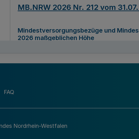
MB.NRW 2026 Nr. 212 vom 31.07
Mindestversorgungsbezüge und Mindesth
2026 maßgeblichen Höhe
Ausfertigungsdatum
22.07.2026
MB.NRW 2026 Nr. 211 vom 31.07
FAQ
Richtlinie zur Durchführung des Förder
Digital (MID)“ zum Teilprogramm MID-Di
andes Nordrhein-Westfalen
Ausfertigungsdatum
29.11.2026
A