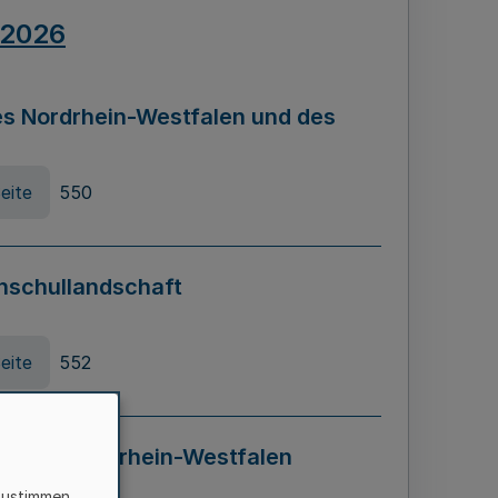
.2026
s Nordrhein-Westfalen und des
eite
550
hschullandschaft
eite
552
ung in Nordrhein-Westfalen
LADG NRW)
zustimmen,