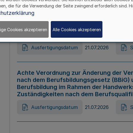
hen, die für die Verwendung der Seite zwingend erforderlich sind. Hi
Ausfertigungsdatum
21.07.2026
S
hutzerklärung
ige Cookies akzeptieren
Alle Cookies akzeptieren
Gesetz zur Änderung des Online-Casin
Ausfertigungsdatum
21.07.2026
S
Achte Verordnung zur Änderung der Ver
nach dem Berufsbildungsgesetz (BBiG) 
Berufsbildung im Rahmen der Handwerk
Zuständigkeiten nach dem Berufsqualif
Ausfertigungsdatum
21.07.2026
S