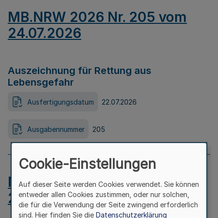
MB.NRW 2026 Nr. 205 vom
24.07.2026
Auszeichnung für Rettung aus
Lebensgefahr
Ausfertigungsdatum
22.07.2026
Ausgabennummer
205
Cookie-Einstellungen
MB.NRW 2026 Nr. 204 vom
Auf dieser Seite werden Cookies verwendet. Sie können
24.07.2026
entweder allen Cookies zustimmen, oder nur solchen,
die für die Verwendung der Seite zwingend erforderlich
sind. Hier finden Sie die
Datenschutzerklärung