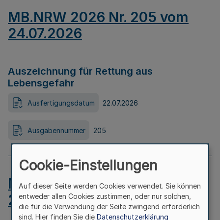
MB.NRW 2026 Nr. 205 vom
24.07.2026
Auszeichnung für Rettung aus
Lebensgefahr
Ausfertigungsdatum
22.07.2026
Ausgabennummer
205
Cookie-Einstellungen
MB.NRW 2026 Nr. 204 vom
Auf dieser Seite werden Cookies verwendet. Sie können
24.07.2026
entweder allen Cookies zustimmen, oder nur solchen,
die für die Verwendung der Seite zwingend erforderlich
sind. Hier finden Sie die
Datenschutzerklärung