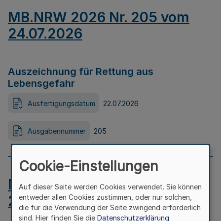
MB.NRW 2026 Nr. 205 vom
24.07.2026
Auszeichnung für Rettung aus
Lebensgefahr
Ausfertigungsdatum
22.07.2026
Ausgabennummer
205
Cookie-Einstellungen
MB.NRW 2026 Nr. 204 vom
Auf dieser Seite werden Cookies verwendet. Sie können
24.07.2026
entweder allen Cookies zustimmen, oder nur solchen,
die für die Verwendung der Seite zwingend erforderlich
sind. Hier finden Sie die
Datenschutzerklärung