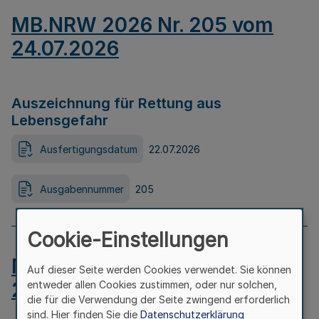
MB.NRW 2026 Nr. 205 vom
24.07.2026
Auszeichnung für Rettung aus
Lebensgefahr
Ausfertigungsdatum
22.07.2026
Ausgabennummer
205
Cookie-Einstellungen
MB.NRW 2026 Nr. 204 vom
Auf dieser Seite werden Cookies verwendet. Sie können
24.07.2026
entweder allen Cookies zustimmen, oder nur solchen,
die für die Verwendung der Seite zwingend erforderlich
sind. Hier finden Sie die
Datenschutzerklärung