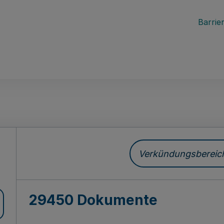
Barrier
ch
Verkündungsbereich 
29450 Dokumente