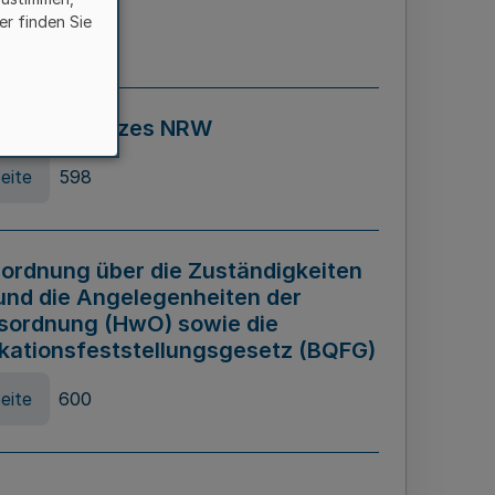
er finden Sie
eite
595
ospiel Gesetzes NRW
eite
598
ordnung über die Zuständigkeiten
und die Angelegenheiten der
sordnung (HwO) sowie die
ikationsfeststellungsgesetz (BQFG)
eite
600