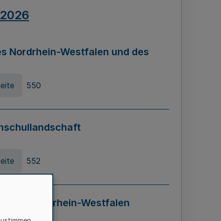
.2026
s Nordrhein-Westfalen und des
eite
550
hschullandschaft
eite
552
ung in Nordrhein-Westfalen
LADG NRW)
zustimmen,