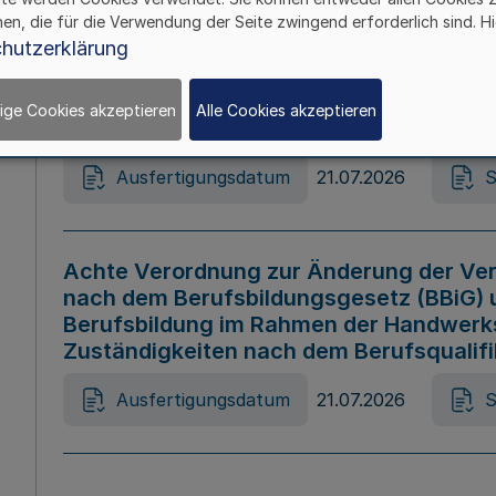
hen, die für die Verwendung der Seite zwingend erforderlich sind. Hi
Ausfertigungsdatum
21.07.2026
S
hutzerklärung
ige Cookies akzeptieren
Alle Cookies akzeptieren
Gesetz zur Änderung des Online-Casin
Ausfertigungsdatum
21.07.2026
S
Achte Verordnung zur Änderung der Ver
nach dem Berufsbildungsgesetz (BBiG) 
Berufsbildung im Rahmen der Handwerk
Zuständigkeiten nach dem Berufsqualif
Ausfertigungsdatum
21.07.2026
S