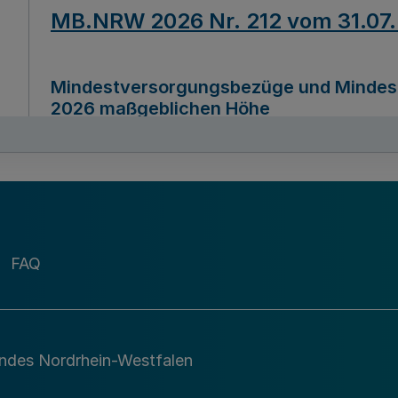
MB.NRW 2026 Nr. 212 vom 31.07
Mindestversorgungsbezüge und Mindesth
2026 maßgeblichen Höhe
Ausfertigungsdatum
22.07.2026
MB.NRW 2026 Nr. 211 vom 31.07
FAQ
Richtlinie zur Durchführung des Förder
Digital (MID)“ zum Teilprogramm MID-Di
andes Nordrhein-Westfalen
Ausfertigungsdatum
29.11.2026
A