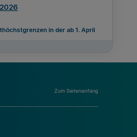
.2026
öchstgrenzen in der ab 1. April
Ausgabennummer
212
.2026
Zum Seitenanfang
programms „Mittelstand Innovativ &
gitale Prozesse
usgabennummer
211