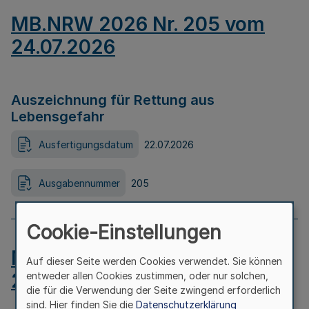
MB.NRW 2026 Nr. 205 vom
24.07.2026
Auszeichnung für Rettung aus
Lebensgefahr
Ausfertigungsdatum
22.07.2026
Ausgabennummer
205
Cookie-Einstellungen
MB.NRW 2026 Nr. 204 vom
Auf dieser Seite werden Cookies verwendet. Sie können
24.07.2026
entweder allen Cookies zustimmen, oder nur solchen,
die für die Verwendung der Seite zwingend erforderlich
sind. Hier finden Sie die
Datenschutzerklärung