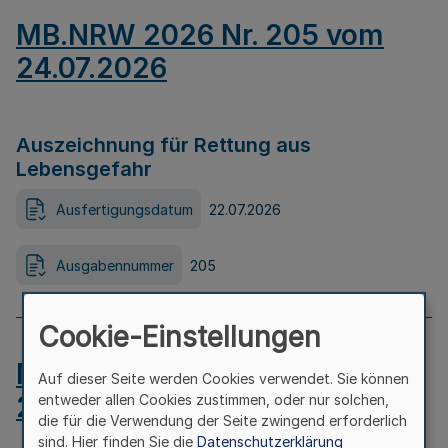
MB.NRW 2026 Nr. 205 vom
24.07.2026
Auszeichnung für Rettung aus
Lebensgefahr
Ausfertigungsdatum
22.07.2026
Ausgabennummer
205
Cookie-Einstellungen
MB.NRW 2026 Nr. 204 vom
Auf dieser Seite werden Cookies verwendet. Sie können
24.07.2026
entweder allen Cookies zustimmen, oder nur solchen,
die für die Verwendung der Seite zwingend erforderlich
sind. Hier finden Sie die
Datenschutzerklärung