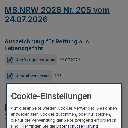
MB.NRW 2026 Nr. 205 vom
24.07.2026
Auszeichnung für Rettung aus
Lebensgefahr
Ausfertigungsdatum
22.07.2026
Ausgabennummer
205
Cookie-Einstellungen
MB.NRW 2026 Nr. 204 vom
Auf dieser Seite werden Cookies verwendet. Sie können
24.07.2026
entweder allen Cookies zustimmen, oder nur solchen,
die für die Verwendung der Seite zwingend erforderlich
sind. Hier finden Sie die
Datenschutzerklärung