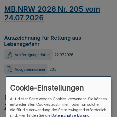
MB.NRW 2026 Nr. 205 vom
24.07.2026
Auszeichnung für Rettung aus
Lebensgefahr
Ausfertigungsdatum
22.07.2026
Ausgabennummer
205
Cookie-Einstellungen
MB.NRW 2026 Nr. 204 vom
Auf dieser Seite werden Cookies verwendet. Sie können
24.07.2026
entweder allen Cookies zustimmen, oder nur solchen,
die für die Verwendung der Seite zwingend erforderlich
sind. Hier finden Sie die
Datenschutzerklärung