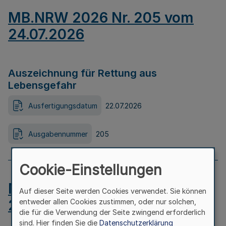
MB.NRW 2026 Nr. 205 vom
24.07.2026
Auszeichnung für Rettung aus
Lebensgefahr
Ausfertigungsdatum
22.07.2026
Ausgabennummer
205
Cookie-Einstellungen
MB.NRW 2026 Nr. 204 vom
Auf dieser Seite werden Cookies verwendet. Sie können
24.07.2026
entweder allen Cookies zustimmen, oder nur solchen,
die für die Verwendung der Seite zwingend erforderlich
sind. Hier finden Sie die
Datenschutzerklärung