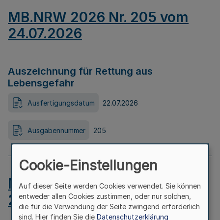
MB.NRW 2026 Nr. 205 vom
24.07.2026
Auszeichnung für Rettung aus
Lebensgefahr
Ausfertigungsdatum
22.07.2026
Ausgabennummer
205
Cookie-Einstellungen
MB.NRW 2026 Nr. 204 vom
Auf dieser Seite werden Cookies verwendet. Sie können
24.07.2026
entweder allen Cookies zustimmen, oder nur solchen,
die für die Verwendung der Seite zwingend erforderlich
sind. Hier finden Sie die
Datenschutzerklärung