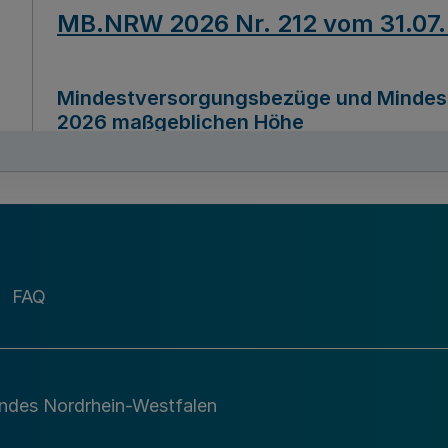
MB.NRW 2026 Nr. 212 vom 31.07
Mindestversorgungsbezüge und Mindesth
2026 maßgeblichen Höhe
Ausfertigungsdatum
22.07.2026
MB.NRW 2026 Nr. 211 vom 31.07
FAQ
Richtlinie zur Durchführung des Förder
Digital (MID)“ zum Teilprogramm MID-Di
andes Nordrhein-Westfalen
Ausfertigungsdatum
29.11.2026
A