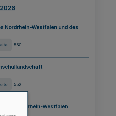
.2026
s Nordrhein-Westfalen und des
eite
550
hschullandschaft
eite
552
ung in Nordrhein-Westfalen
LADG NRW)
zustimmen,