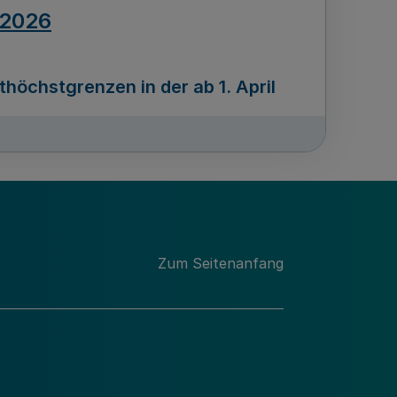
.2026
öchstgrenzen in der ab 1. April
Ausgabennummer
212
.2026
Zum Seitenanfang
programms „Mittelstand Innovativ &
gitale Prozesse
usgabennummer
211