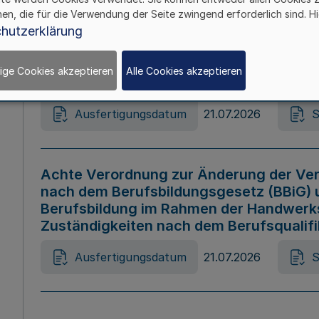
hen, die für die Verwendung der Seite zwingend erforderlich sind. Hi
Ausfertigungsdatum
21.07.2026
S
hutzerklärung
ige Cookies akzeptieren
Alle Cookies akzeptieren
Gesetz zur Änderung des Online-Casin
Ausfertigungsdatum
21.07.2026
S
Achte Verordnung zur Änderung der Ver
nach dem Berufsbildungsgesetz (BBiG) 
Berufsbildung im Rahmen der Handwerk
Zuständigkeiten nach dem Berufsqualif
Ausfertigungsdatum
21.07.2026
S