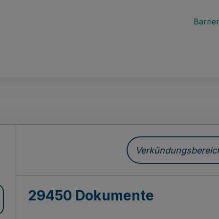
Barrier
ch
Verkündungsbereich 
29450 Dokumente