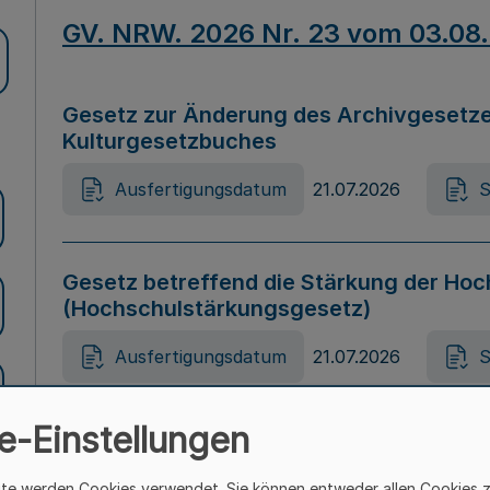
GV. NRW. 2026 Nr. 23 vom 03.08
Gesetz zur Änderung des Archivgesetze
Kulturgesetzbuches
Ausfertigungsdatum
21.07.2026
S
Gesetz betreffend die Stärkung der Hoc
(Hochschulstärkungsgesetz)
Ausfertigungsdatum
21.07.2026
S
e-Einstellungen
Gesetz zur Vermeidung von Diskriminier
(Landesantidiskriminierungsgesetz – 
ite werden Cookies verwendet. Sie können entweder allen Cookies 