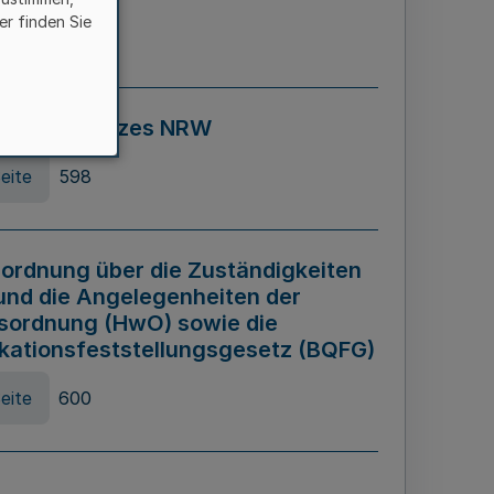
er finden Sie
eite
595
ospiel Gesetzes NRW
eite
598
ordnung über die Zuständigkeiten
und die Angelegenheiten der
sordnung (HwO) sowie die
ikationsfeststellungsgesetz (BQFG)
eite
600