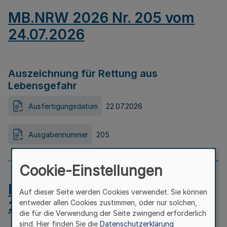
MB.NRW 2026 Nr. 205 vom
24.07.2026
Auszeichnung für Rettung aus
Lebensgefahr
Ausfertigungsdatum
22.07.2026
Ausgabennummer
205
Cookie-Einstellungen
MB.NRW 2026 Nr. 204 vom
Auf dieser Seite werden Cookies verwendet. Sie können
24.07.2026
entweder allen Cookies zustimmen, oder nur solchen,
die für die Verwendung der Seite zwingend erforderlich
sind. Hier finden Sie die
Datenschutzerklärung