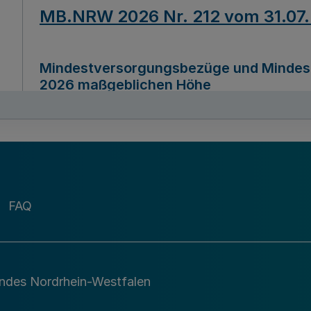
MB.NRW 2026 Nr. 212 vom 31.07
Mindestversorgungsbezüge und Mindesth
2026 maßgeblichen Höhe
Ausfertigungsdatum
22.07.2026
MB.NRW 2026 Nr. 211 vom 31.07
FAQ
Richtlinie zur Durchführung des Förder
Digital (MID)“ zum Teilprogramm MID-Di
andes Nordrhein-Westfalen
Ausfertigungsdatum
29.11.2026
A