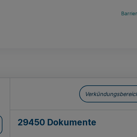
Barrier
ch
Verkündungsbereich 
29450 Dokumente