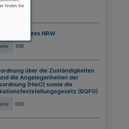
er finden Sie
eite
595
ospiel Gesetzes NRW
eite
598
ordnung über die Zuständigkeiten
und die Angelegenheiten der
sordnung (HwO) sowie die
ikationsfeststellungsgesetz (BQFG)
eite
600