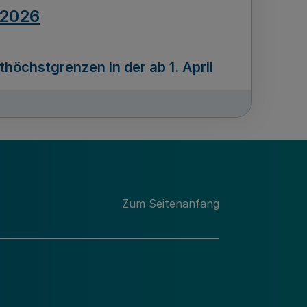
.2026
öchstgrenzen in der ab 1. April
Ausgabennummer
212
.2026
Zum Seitenanfang
programms „Mittelstand Innovativ &
gitale Prozesse
usgabennummer
211