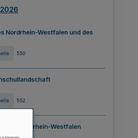
.2026
s Nordrhein-Westfalen und des
eite
550
hschullandschaft
eite
552
ung in Nordrhein-Westfalen
LADG NRW)
zustimmen,