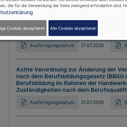
hen, die für die Verwendung der Seite zwingend erforderlich sind. Hi
Ausfertigungsdatum
21.07.2026
S
hutzerklärung
ige Cookies akzeptieren
Alle Cookies akzeptieren
Gesetz zur Änderung des Online-Casin
Ausfertigungsdatum
21.07.2026
S
Achte Verordnung zur Änderung der Ver
nach dem Berufsbildungsgesetz (BBiG) 
Berufsbildung im Rahmen der Handwerk
Zuständigkeiten nach dem Berufsqualif
Ausfertigungsdatum
21.07.2026
S