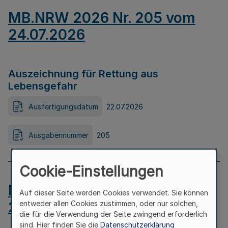
MB.NRW 2026 Nr. 205 vom
24.07.2026
Auszeichnung für Rettung aus
Lebensgefahr
Ausfertigungsdatum
22.07.2026
Ausgabennummer
205
Cookie-Einstellungen
MB.NRW 2026 Nr. 204 vom
Auf dieser Seite werden Cookies verwendet. Sie können
24.07.2026
entweder allen Cookies zustimmen, oder nur solchen,
die für die Verwendung der Seite zwingend erforderlich
sind. Hier finden Sie die
Datenschutzerklärung