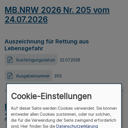
MB.NRW 2026 Nr. 205 vom
24.07.2026
Auszeichnung für Rettung aus
Lebensgefahr
Ausfertigungsdatum
22.07.2026
Ausgabennummer
205
Cookie-Einstellungen
MB.NRW 2026 Nr. 204 vom
Auf dieser Seite werden Cookies verwendet. Sie können
24.07.2026
entweder allen Cookies zustimmen, oder nur solchen,
die für die Verwendung der Seite zwingend erforderlich
sind. Hier finden Sie die
Datenschutzerklärung