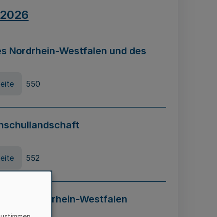
.2026
s Nordrhein-Westfalen und des
eite
550
hschullandschaft
eite
552
ung in Nordrhein-Westfalen
LADG NRW)
zustimmen,