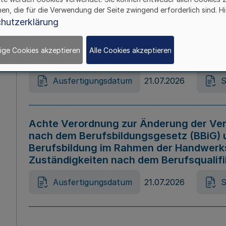
hen, die für die Verwendung der Seite zwingend erforderlich sind. Hi
Ausfertigungsdatum
21.07.2026
S
hutzerklärung
ige Cookies akzeptieren
Alle Cookies akzeptieren
Gesetz zur Änderung des Online-Casin
Ausfertigungsdatum
21.07.2026
S
Achte Verordnung zur Änderung der Ver
nach dem Berufsbildungsgesetz (BBiG) 
Berufsbildung im Rahmen der Handwerk
Zuständigkeiten nach dem Berufsqualif
Ausfertigungsdatum
21.07.2026
S