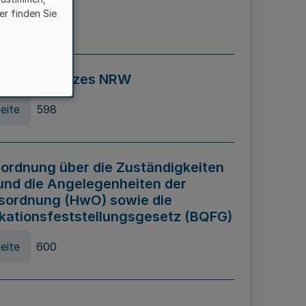
er finden Sie
eite
595
ospiel Gesetzes NRW
eite
598
ordnung über die Zuständigkeiten
und die Angelegenheiten der
sordnung (HwO) sowie die
ikationsfeststellungsgesetz (BQFG)
eite
600