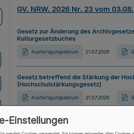
GV. NRW. 2026 Nr. 23 vom 03.08
Gesetz zur Änderung des Archivgesetze
Kulturgesetzbuches
Ausfertigungsdatum
21.07.2026
S
Gesetz betreffend die Stärkung der Hoc
(Hochschulstärkungsgesetz)
Ausfertigungsdatum
21.07.2026
S
e-Einstellungen
Gesetz zur Vermeidung von Diskriminier
(Landesantidiskriminierungsgesetz – 
ite werden Cookies verwendet. Sie können entweder allen Cookies 