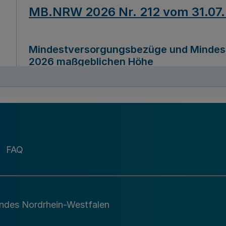
MB.NRW 2026 Nr. 212 vom 31.07
Mindestversorgungsbezüge und Mindesth
2026 maßgeblichen Höhe
Ausfertigungsdatum
22.07.2026
MB.NRW 2026 Nr. 211 vom 31.07
FAQ
Richtlinie zur Durchführung des Förder
Digital (MID)“ zum Teilprogramm MID-Di
andes Nordrhein-Westfalen
Ausfertigungsdatum
29.11.2026
A