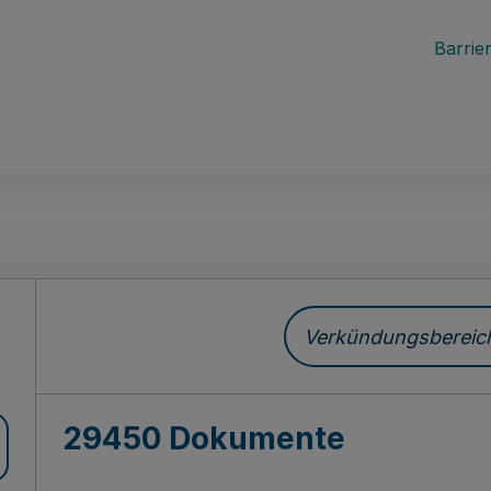
Barrier
ch
Verkündungsbereich 
29450 Dokumente