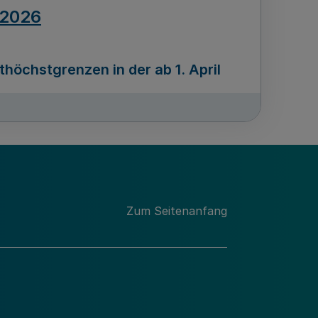
.2026
öchstgrenzen in der ab 1. April
Ausgabennummer
212
.2026
Zum Seitenanfang
programms „Mittelstand Innovativ &
gitale Prozesse
usgabennummer
211