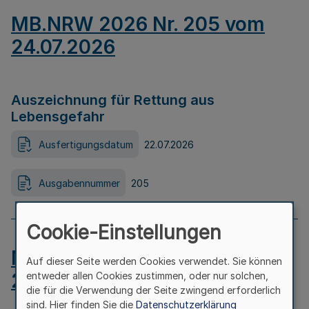
MB.NRW 2026 Nr. 205 vom
24.07.2026
Auszeichnung für Rettung aus
Lebensgefahr
Ausfertigungsdatum
22.07.2026
Ausgabennummer
205
Cookie-Einstellungen
MB.NRW 2026 Nr. 204 vom
Auf dieser Seite werden Cookies verwendet. Sie können
24.07.2026
entweder allen Cookies zustimmen, oder nur solchen,
die für die Verwendung der Seite zwingend erforderlich
sind. Hier finden Sie die
Datenschutzerklärung