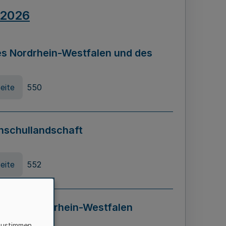
.2026
s Nordrhein-Westfalen und des
eite
550
hschullandschaft
eite
552
ung in Nordrhein-Westfalen
LADG NRW)
zustimmen,