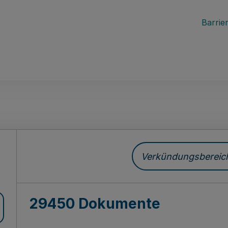
Barrier
ch
Verkündungsbereich 
29450 Dokumente