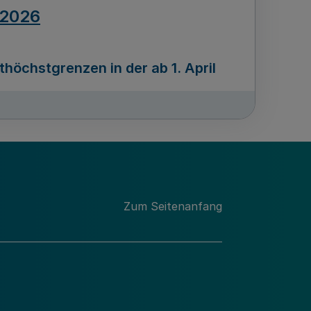
.2026
öchstgrenzen in der ab 1. April
Ausgabennummer
212
.2026
Zum Seitenanfang
programms „Mittelstand Innovativ &
gitale Prozesse
usgabennummer
211