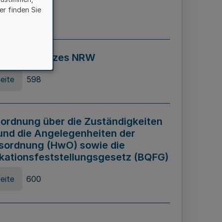
er finden Sie
eite
595
ospiel Gesetzes NRW
eite
598
ordnung über die Zuständigkeiten
und die Angelegenheiten der
sordnung (HwO) sowie die
ikationsfeststellungsgesetz (BQFG)
eite
600