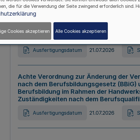
hen, die für die Verwendung der Seite zwingend erforderlich sind. Hi
Ausfertigungsdatum
21.07.2026
S
hutzerklärung
ige Cookies akzeptieren
Alle Cookies akzeptieren
Gesetz zur Änderung des Online-Casin
Ausfertigungsdatum
21.07.2026
S
Achte Verordnung zur Änderung der Ver
nach dem Berufsbildungsgesetz (BBiG) 
Berufsbildung im Rahmen der Handwerk
Zuständigkeiten nach dem Berufsqualif
Ausfertigungsdatum
21.07.2026
S