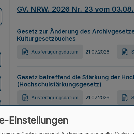
GV. NRW. 2026 Nr. 23 vom 03.08
Gesetz zur Änderung des Archivgesetze
Kulturgesetzbuches
Ausfertigungsdatum
21.07.2026
S
Gesetz betreffend die Stärkung der Hoc
(Hochschulstärkungsgesetz)
Ausfertigungsdatum
21.07.2026
S
e-Einstellungen
Gesetz zur Vermeidung von Diskriminier
(Landesantidiskriminierungsgesetz – 
ite werden Cookies verwendet. Sie können entweder allen Cookies 