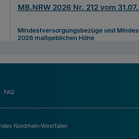
MB.NRW 2026 Nr. 212 vom 31.07
Mindestversorgungsbezüge und Mindesth
2026 maßgeblichen Höhe
Ausfertigungsdatum
22.07.2026
MB.NRW 2026 Nr. 211 vom 31.07
FAQ
Richtlinie zur Durchführung des Förder
Digital (MID)“ zum Teilprogramm MID-Di
andes Nordrhein-Westfalen
Ausfertigungsdatum
29.11.2026
A