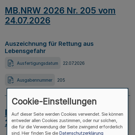
MB.NRW 2026 Nr. 205 vom
24.07.2026
Auszeichnung für Rettung aus
Lebensgefahr
Ausfertigungsdatum
22.07.2026
Ausgabennummer
205
Cookie-Einstellungen
MB.NRW 2026 Nr. 204 vom
Auf dieser Seite werden Cookies verwendet. Sie können
24.07.2026
entweder allen Cookies zustimmen, oder nur solchen,
die für die Verwendung der Seite zwingend erforderlich
sind. Hier finden Sie die
Datenschutzerklärung