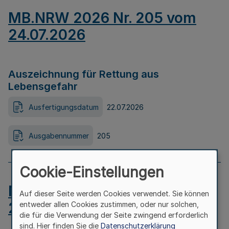
MB.NRW 2026 Nr. 205 vom
24.07.2026
Auszeichnung für Rettung aus
Lebensgefahr
Ausfertigungsdatum
22.07.2026
Ausgabennummer
205
Cookie-Einstellungen
MB.NRW 2026 Nr. 204 vom
Auf dieser Seite werden Cookies verwendet. Sie können
24.07.2026
entweder allen Cookies zustimmen, oder nur solchen,
die für die Verwendung der Seite zwingend erforderlich
sind. Hier finden Sie die
Datenschutzerklärung