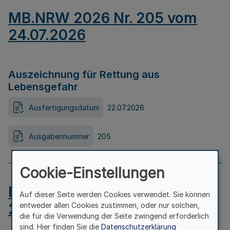
MB.NRW 2026 Nr. 205 vom
24.07.2026
Auszeichnung für Rettung aus
Lebensgefahr
Ausfertigungsdatum
22.07.2026
Ausgabennummer
205
Cookie-Einstellungen
MB.NRW 2026 Nr. 204 vom
Auf dieser Seite werden Cookies verwendet. Sie können
24.07.2026
entweder allen Cookies zustimmen, oder nur solchen,
die für die Verwendung der Seite zwingend erforderlich
sind. Hier finden Sie die
Datenschutzerklärung