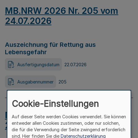
MB.NRW 2026 Nr. 205 vom
24.07.2026
Auszeichnung für Rettung aus
Lebensgefahr
Ausfertigungsdatum
22.07.2026
Ausgabennummer
205
Cookie-Einstellungen
MB.NRW 2026 Nr. 204 vom
Auf dieser Seite werden Cookies verwendet. Sie können
24.07.2026
entweder allen Cookies zustimmen, oder nur solchen,
die für die Verwendung der Seite zwingend erforderlich
sind. Hier finden Sie die
Datenschutzerklärung