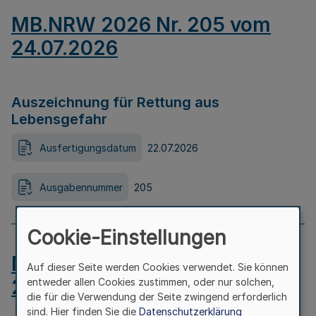
MB.NRW 2026 Nr. 205 vom
24.07.2026
Auszeichnung für Rettung aus
Lebensgefahr
Ausfertigungsdatum
22.07.2026
Ausgabennummer
205
Cookie-Einstellungen
MB.NRW 2026 Nr. 204 vom
Auf dieser Seite werden Cookies verwendet. Sie können
24.07.2026
entweder allen Cookies zustimmen, oder nur solchen,
die für die Verwendung der Seite zwingend erforderlich
sind. Hier finden Sie die
Datenschutzerklärung