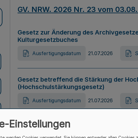
GV. NRW. 2026 Nr. 23 vom 03.08
Gesetz zur Änderung des Archivgesetze
Kulturgesetzbuches
Ausfertigungsdatum
21.07.2026
S
Gesetz betreffend die Stärkung der Hoc
(Hochschulstärkungsgesetz)
Ausfertigungsdatum
21.07.2026
S
e-Einstellungen
Gesetz zur Vermeidung von Diskriminier
(Landesantidiskriminierungsgesetz – 
ite werden Cookies verwendet. Sie können entweder allen Cookies 