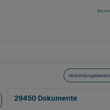
Barrier
ch
Verkündungsbereich 
29450 Dokumente