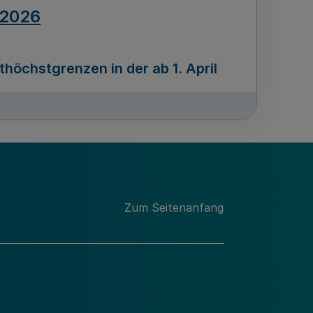
.2026
öchstgrenzen in der ab 1. April
Ausgabennummer
212
.2026
Zum Seitenanfang
programms „Mittelstand Innovativ &
gitale Prozesse
usgabennummer
211