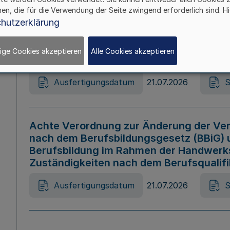
hen, die für die Verwendung der Seite zwingend erforderlich sind. Hi
Ausfertigungsdatum
21.07.2026
S
hutzerklärung
ige Cookies akzeptieren
Alle Cookies akzeptieren
Gesetz zur Änderung des Online-Casin
Ausfertigungsdatum
21.07.2026
S
Achte Verordnung zur Änderung der Ver
nach dem Berufsbildungsgesetz (BBiG) 
Berufsbildung im Rahmen der Handwerk
Zuständigkeiten nach dem Berufsqualif
Ausfertigungsdatum
21.07.2026
S