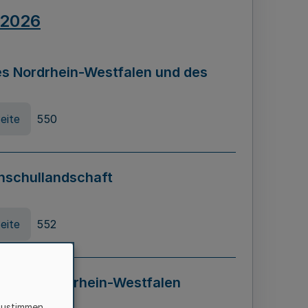
.2026
s Nordrhein-Westfalen und des
eite
550
hschullandschaft
eite
552
ung in Nordrhein-Westfalen
LADG NRW)
zustimmen,