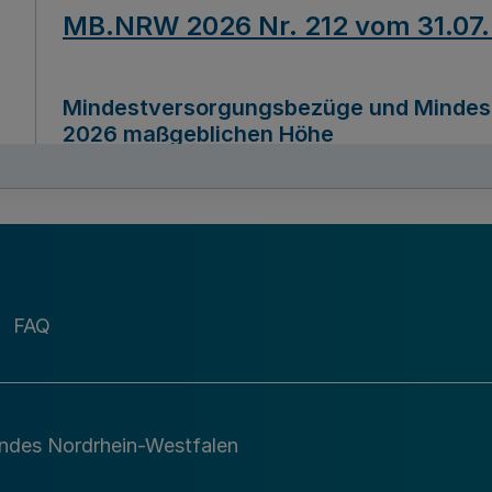
MB.NRW 2026 Nr. 212 vom 31.07
Mindestversorgungsbezüge und Mindesth
2026 maßgeblichen Höhe
Ausfertigungsdatum
22.07.2026
MB.NRW 2026 Nr. 211 vom 31.07
FAQ
Richtlinie zur Durchführung des Förder
Digital (MID)“ zum Teilprogramm MID-Di
andes Nordrhein-Westfalen
Ausfertigungsdatum
29.11.2026
A