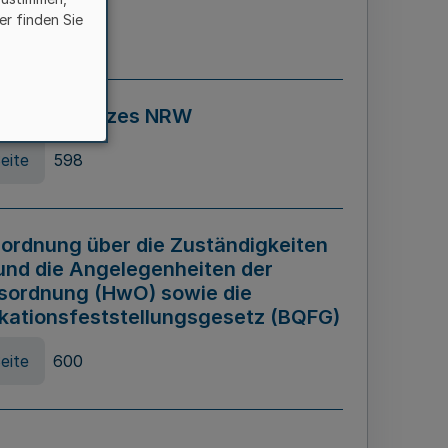
er finden Sie
eite
595
ospiel Gesetzes NRW
eite
598
ordnung über die Zuständigkeiten
und die Angelegenheiten der
sordnung (HwO) sowie die
ikationsfeststellungsgesetz (BQFG)
eite
600