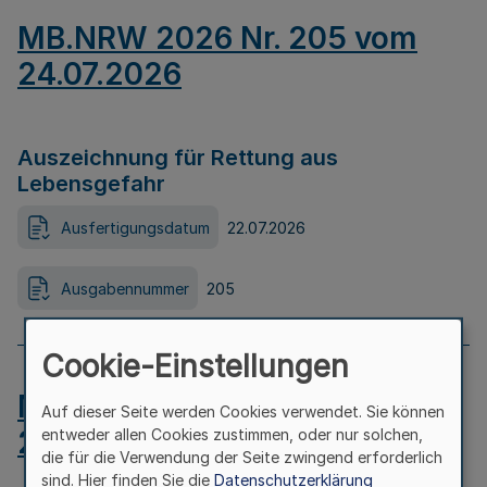
MB.NRW 2026 Nr. 205 vom
24.07.2026
Auszeichnung für Rettung aus
Lebensgefahr
Ausfertigungsdatum
22.07.2026
Ausgabennummer
205
Cookie-Einstellungen
MB.NRW 2026 Nr. 204 vom
Auf dieser Seite werden Cookies verwendet. Sie können
24.07.2026
entweder allen Cookies zustimmen, oder nur solchen,
die für die Verwendung der Seite zwingend erforderlich
sind. Hier finden Sie die
Datenschutzerklärung