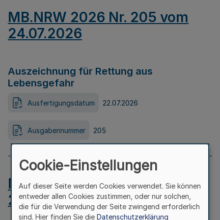
MB.NRW 2026 Nr. 205 vom
24.07.2026
Auszeichnung für Rettung aus
Lebensgefahr
Ausfertigungsdatum
22.07.2026
Ausgabennummer
205
Cookie-Einstellungen
MB.NRW 2026 Nr. 204 vom
Auf dieser Seite werden Cookies verwendet. Sie können
24.07.2026
entweder allen Cookies zustimmen, oder nur solchen,
die für die Verwendung der Seite zwingend erforderlich
sind. Hier finden Sie die
Datenschutzerklärung