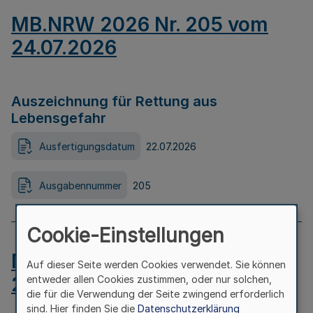
MB.NRW 2026 Nr. 205 vom
24.07.2026
Auszeichnung für Rettung aus
Lebensgefahr
Ausfertigungsdatum
22.07.2026
Ausgabennummer
205
Cookie-Einstellungen
MB.NRW 2026 Nr. 204 vom
Auf dieser Seite werden Cookies verwendet. Sie können
24.07.2026
entweder allen Cookies zustimmen, oder nur solchen,
die für die Verwendung der Seite zwingend erforderlich
sind. Hier finden Sie die
Datenschutzerklärung