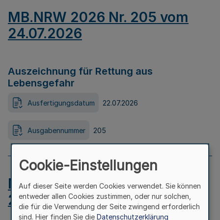
MB.NRW 2026 Nr. 205 vom
24.07.2026
Auszeichnung für Rettung aus
Lebensgefahr
Ausfertigungsdatum
22.07.2026
Ausgabennummer
205
Cookie-Einstellungen
MB.NRW 2026 Nr. 204 vom
Auf dieser Seite werden Cookies verwendet. Sie können
24.07.2026
entweder allen Cookies zustimmen, oder nur solchen,
die für die Verwendung der Seite zwingend erforderlich
sind. Hier finden Sie die
Datenschutzerklärung