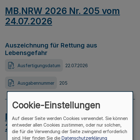
MB.NRW 2026 Nr. 205 vom
24.07.2026
Auszeichnung für Rettung aus
Lebensgefahr
Ausfertigungsdatum
22.07.2026
Ausgabennummer
205
Cookie-Einstellungen
MB.NRW 2026 Nr. 204 vom
Auf dieser Seite werden Cookies verwendet. Sie können
24.07.2026
entweder allen Cookies zustimmen, oder nur solchen,
die für die Verwendung der Seite zwingend erforderlich
sind. Hier finden Sie die
Datenschutzerklärung