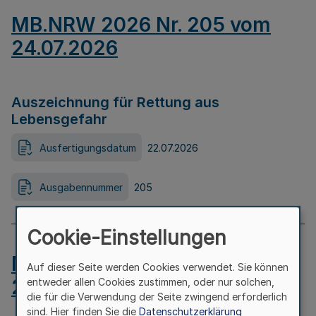
MB.NRW 2026 Nr. 205 vom
24.07.2026
Auszeichnung für Rettung aus
Lebensgefahr
Ausfertigungsdatum
22.07.2026
Ausgabennummer
205
Cookie-Einstellungen
MB.NRW 2026 Nr. 204 vom
Auf dieser Seite werden Cookies verwendet. Sie können
24.07.2026
entweder allen Cookies zustimmen, oder nur solchen,
die für die Verwendung der Seite zwingend erforderlich
sind. Hier finden Sie die
Datenschutzerklärung