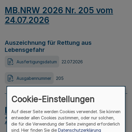
MB.NRW 2026 Nr. 205 vom
24.07.2026
Auszeichnung für Rettung aus
Lebensgefahr
Ausfertigungsdatum
22.07.2026
Ausgabennummer
205
Cookie-Einstellungen
MB.NRW 2026 Nr. 204 vom
Auf dieser Seite werden Cookies verwendet. Sie können
24.07.2026
entweder allen Cookies zustimmen, oder nur solchen,
die für die Verwendung der Seite zwingend erforderlich
sind. Hier finden Sie die
Datenschutzerklärung