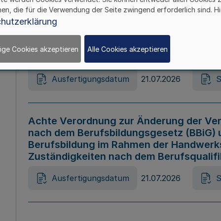
hen, die für die Verwendung der Seite zwingend erforderlich sind. Hi
Ausfertigungsdatum
21.07.2026
S
hutzerklärung
ige Cookies akzeptieren
Alle Cookies akzeptieren
Gesetz zur Änderung des Online-Casin
Ausfertigungsdatum
21.07.2026
S
Achte Verordnung zur Änderung der Ver
nach dem Berufsbildungsgesetz (BBiG) 
Berufsbildung im Rahmen der Handwerk
Zuständigkeiten nach dem Berufsqualif
Ausfertigungsdatum
21.07.2026
S