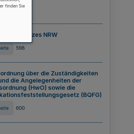
er finden Sie
eite
595
ospiel Gesetzes NRW
eite
598
ordnung über die Zuständigkeiten
und die Angelegenheiten der
sordnung (HwO) sowie die
ikationsfeststellungsgesetz (BQFG)
eite
600