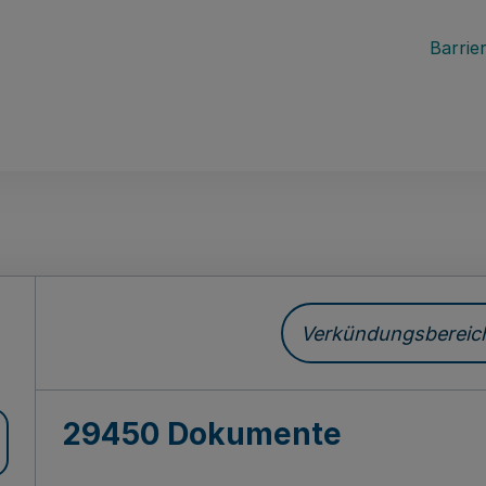
Barrier
ch
Verkündungsbereich 
29450 Dokumente