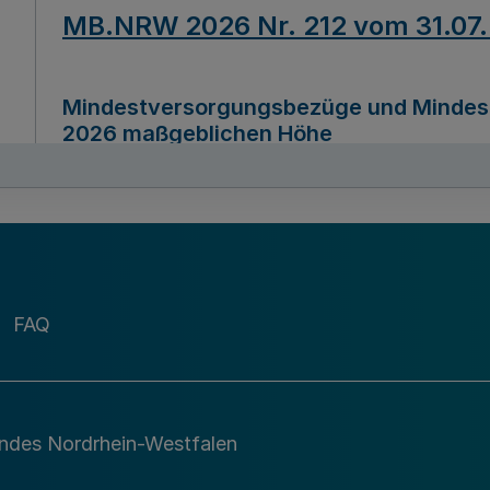
MB.NRW 2026 Nr. 212 vom 31.07
Mindestversorgungsbezüge und Mindesth
2026 maßgeblichen Höhe
Ausfertigungsdatum
22.07.2026
MB.NRW 2026 Nr. 211 vom 31.07
FAQ
Richtlinie zur Durchführung des Förder
Digital (MID)“ zum Teilprogramm MID-Di
andes Nordrhein-Westfalen
Ausfertigungsdatum
29.11.2026
A