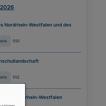
.2026
s Nordrhein-Westfalen und des
eite
550
hschullandschaft
eite
552
ung in Nordrhein-Westfalen
LADG NRW)
zustimmen,