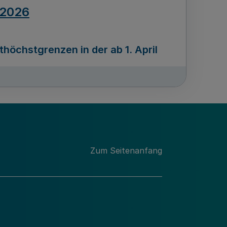
.2026
öchstgrenzen in der ab 1. April
Ausgabennummer
212
.2026
Zum Seitenanfang
programms „Mittelstand Innovativ &
gitale Prozesse
usgabennummer
211