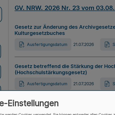
GV. NRW. 2026 Nr. 23 vom 03.08
Gesetz zur Änderung des Archivgesetze
Kulturgesetzbuches
Ausfertigungsdatum
21.07.2026
S
Gesetz betreffend die Stärkung der Hoc
(Hochschulstärkungsgesetz)
Ausfertigungsdatum
21.07.2026
S
e-Einstellungen
Gesetz zur Vermeidung von Diskriminier
(Landesantidiskriminierungsgesetz – 
ite werden Cookies verwendet. Sie können entweder allen Cookies 