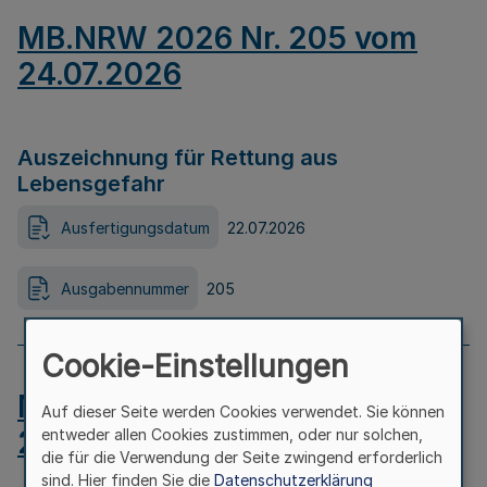
MB.NRW 2026 Nr. 205 vom
24.07.2026
Auszeichnung für Rettung aus
Lebensgefahr
Ausfertigungsdatum
22.07.2026
Ausgabennummer
205
Cookie-Einstellungen
MB.NRW 2026 Nr. 204 vom
Auf dieser Seite werden Cookies verwendet. Sie können
24.07.2026
entweder allen Cookies zustimmen, oder nur solchen,
die für die Verwendung der Seite zwingend erforderlich
sind. Hier finden Sie die
Datenschutzerklärung