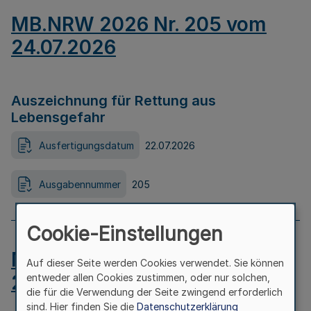
MB.NRW 2026 Nr. 205 vom
24.07.2026
Auszeichnung für Rettung aus
Lebensgefahr
Ausfertigungsdatum
22.07.2026
Ausgabennummer
205
Cookie-Einstellungen
MB.NRW 2026 Nr. 204 vom
Auf dieser Seite werden Cookies verwendet. Sie können
24.07.2026
entweder allen Cookies zustimmen, oder nur solchen,
die für die Verwendung der Seite zwingend erforderlich
sind. Hier finden Sie die
Datenschutzerklärung