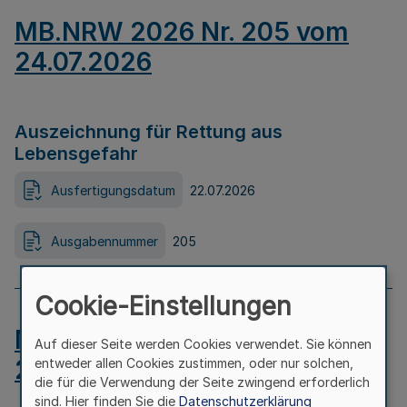
MB.NRW 2026 Nr. 205 vom
24.07.2026
Auszeichnung für Rettung aus
Lebensgefahr
Ausfertigungsdatum
22.07.2026
Ausgabennummer
205
Cookie-Einstellungen
MB.NRW 2026 Nr. 204 vom
Auf dieser Seite werden Cookies verwendet. Sie können
24.07.2026
entweder allen Cookies zustimmen, oder nur solchen,
die für die Verwendung der Seite zwingend erforderlich
sind. Hier finden Sie die
Datenschutzerklärung