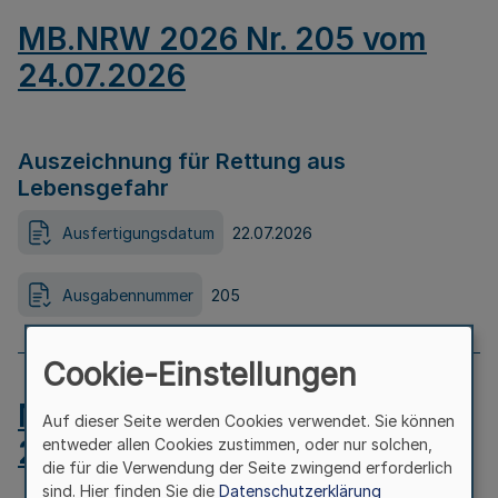
MB.NRW 2026 Nr. 205 vom
24.07.2026
Auszeichnung für Rettung aus
Lebensgefahr
Ausfertigungsdatum
22.07.2026
Ausgabennummer
205
Cookie-Einstellungen
MB.NRW 2026 Nr. 204 vom
Auf dieser Seite werden Cookies verwendet. Sie können
24.07.2026
entweder allen Cookies zustimmen, oder nur solchen,
die für die Verwendung der Seite zwingend erforderlich
sind. Hier finden Sie die
Datenschutzerklärung