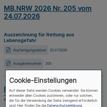
MB.NRW 2026 Nr. 205 vom
24.07.2026
Auszeichnung für Rettung aus
Lebensgefahr
Ausfertigungsdatum
22.07.2026
Ausgabennummer
205
Cookie-Einstellungen
MB.NRW 2026 Nr. 204 vom
Auf dieser Seite werden Cookies verwendet. Sie können
24.07.2026
entweder allen Cookies zustimmen, oder nur solchen,
die für die Verwendung der Seite zwingend erforderlich
sind. Hier finden Sie die
Datenschutzerklärung