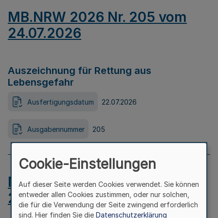
MB.NRW 2026 Nr. 205 vom
24.07.2026
Auszeichnung für Rettung aus
Lebensgefahr
Ausfertigungsdatum
22.07.2026
Ausgabennummer
205
Cookie-Einstellungen
MB.NRW 2026 Nr. 204 vom
Auf dieser Seite werden Cookies verwendet. Sie können
24.07.2026
entweder allen Cookies zustimmen, oder nur solchen,
die für die Verwendung der Seite zwingend erforderlich
sind. Hier finden Sie die
Datenschutzerklärung