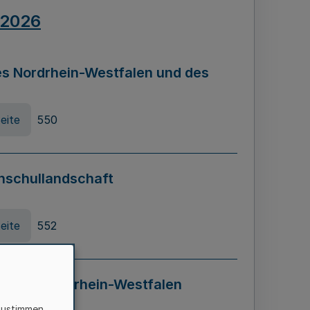
.2026
s Nordrhein-Westfalen und des
eite
550
hschullandschaft
eite
552
ung in Nordrhein-Westfalen
LADG NRW)
zustimmen,