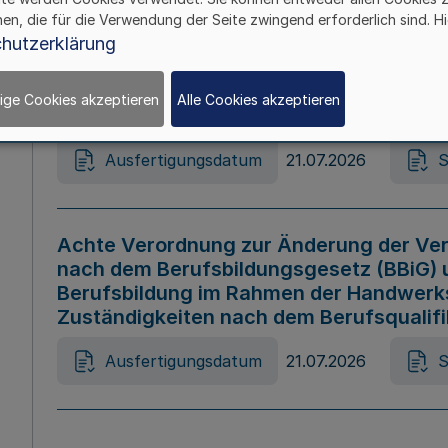
hen, die für die Verwendung der Seite zwingend erforderlich sind. Hi
Ausfertigungsdatum
21.07.2026
S
hutzerklärung
ige Cookies akzeptieren
Alle Cookies akzeptieren
Gesetz zur Änderung des Online-Casin
Ausfertigungsdatum
21.07.2026
S
Achte Verordnung zur Änderung der Ver
nach dem Berufsbildungsgesetz (BBiG) 
Berufsbildung im Rahmen der Handwerk
Zuständigkeiten nach dem Berufsqualif
Ausfertigungsdatum
21.07.2026
S