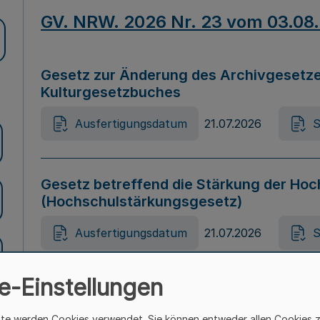
GV. NRW. 2026 Nr. 23 vom 03.08
Gesetz zur Änderung des Archivgesetze
Kulturgesetzbuches
Ausfertigungsdatum
21.07.2026
S
Gesetz betreffend die Stärkung der Hoc
(Hochschulstärkungsgesetz)
Ausfertigungsdatum
21.07.2026
S
e-Einstellungen
Gesetz zur Vermeidung von Diskriminier
(Landesantidiskriminierungsgesetz – 
ite werden Cookies verwendet. Sie können entweder allen Cookies 