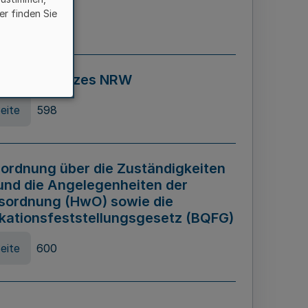
er finden Sie
eite
595
ospiel Gesetzes NRW
eite
598
ordnung über die Zuständigkeiten
und die Angelegenheiten der
sordnung (HwO) sowie die
ikationsfeststellungsgesetz (BQFG)
eite
600