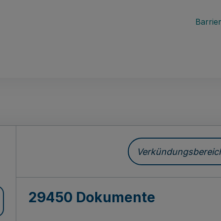
Barrier
ch
Verkündungsbereich 
29450 Dokumente