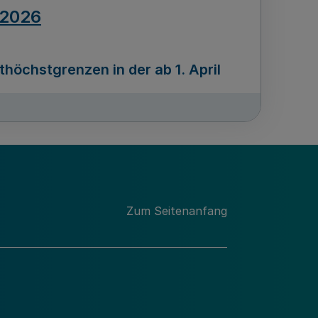
.2026
öchstgrenzen in der ab 1. April
Ausgabennummer
212
.2026
Zum Seitenanfang
programms „Mittelstand Innovativ &
gitale Prozesse
usgabennummer
211