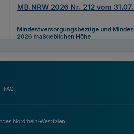
MB.NRW 2026 Nr. 212 vom 31.07
Mindestversorgungsbezüge und Mindesth
2026 maßgeblichen Höhe
Ausfertigungsdatum
22.07.2026
MB.NRW 2026 Nr. 211 vom 31.07
FAQ
Richtlinie zur Durchführung des Förder
Digital (MID)“ zum Teilprogramm MID-Di
andes Nordrhein-Westfalen
Ausfertigungsdatum
29.11.2026
A